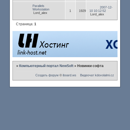
Parallels
2007-12-
Workstation
1
1929
10 10:12:52
Lord_alex
Lord_alex
Страница:
1
»
Компьютерный портал NewSoft
»
Новинки софта
Создать форум
©
iboard.ws
Видеочат
kdovolalmi.cz