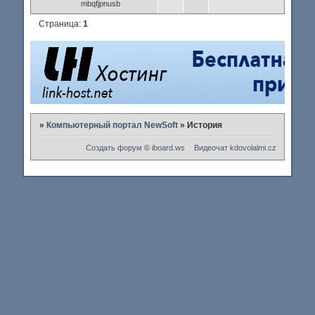
mbqfjpnusb
Страница:
1
»
Компьютерный портал NewSoft
»
История
Создать форум
©
iboard.ws
Видеочат
kdovolalmi.cz