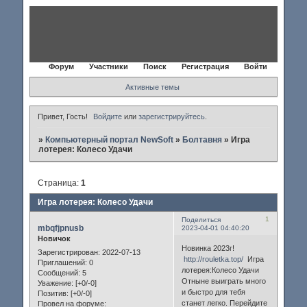
Форум
Участники
Поиск
Регистрация
Войти
Активные темы
Привет, Гость!
Войдите
или
зарегистрируйтесь
.
»
Компьютерный портал NewSoft
»
Болтавня
»
Игра
лотерея: Колесо Удачи
Страница:
1
Игра лотерея: Колесо Удачи
1
Поделиться
mbqfjpnusb
2023-04-01 04:40:20
Новичок
Новинка 2023г!
Зарегистрирован
: 2022-07-13
http://rouletka.top/
Игра
Приглашений:
0
лотерея:Колесо Удачи
Сообщений:
5
Отныне выиграть много
Уважение:
[+0/-0]
и быстро для тебя
Позитив:
[+0/-0]
станет легко. Перейдите
Провел на форуме: