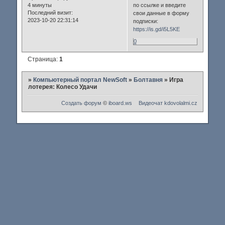
4 минуты
по ссылке и введите
Последний визит:
свои данные в форму
2023-10-20 22:31:14
подписки:
https://is.gd/i5L5KE
0
Страница:
1
»
Компьютерный портал NewSoft
»
Болтавня
»
Игра
лотерея: Колесо Удачи
Создать форум
©
iboard.ws
Видеочат
kdovolalmi.cz